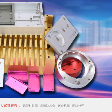
大家都在搜：
铝型材外壳
塑胶防水盒
钣金机箱
网络外壳