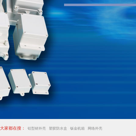
大家都在搜：
铝型材外壳
塑胶防水盒
钣金机箱
网络外壳