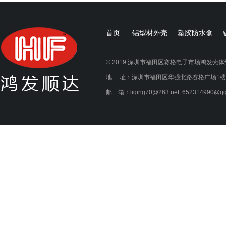
首页
铝型材外壳
塑胶防水盒
© 2019 深圳市福田区赛格电子市场鸿发壳
地 址：深圳市福田区华强北路赛格广场1楼1A21
邮 箱：liqing70@263.net 652314990@qq