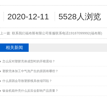
2020-12-11
5528人浏览
上一篇:
联系我们福布斯有限公司客服联系电话19187099992(福布斯)
相关新闻
怎么应对塑胶壳体成型时的开模震动？
塑胶壳体加工中气泡产生的原因有哪些？
什么原因会导致塑胶模具收缩凹陷？
钣金机箱外壳什么反应会影响产品质量？