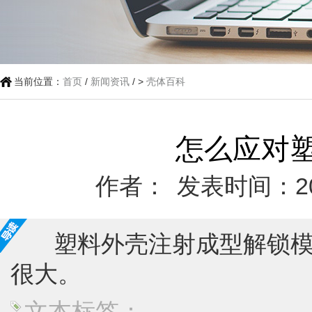
当前位置：
首页
/
新闻资讯
/ >
壳体百科
怎么应对
作者：
发表时间：202
塑料外壳注射成型解锁
很大。
文本标签：