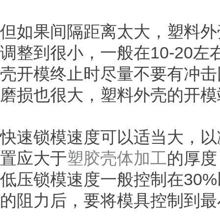
但如果间隔距离太大，塑料外
调整到很小，一般在10-20
壳开模终止时尽量不要有冲击
磨损也很大，塑料外壳的开模
快速锁模速度可以适当大，以
置应大于
塑胶壳体加工
的厚度
低压锁模速度一般控制在30%
的阻力后，要将模具控制到最