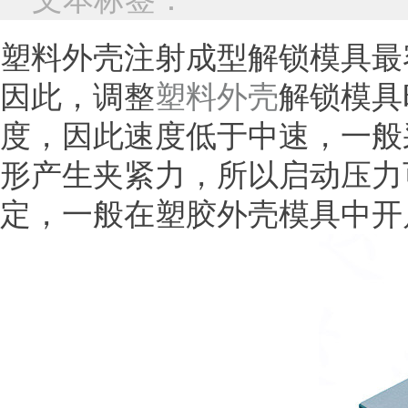
塑料外壳注射成型解锁模具最
因此，调整
塑料外壳
解锁模具
度，因此速度低于中速，一般
形产生夹紧力，所以启动压力
定，一般在塑胶外壳模具中开